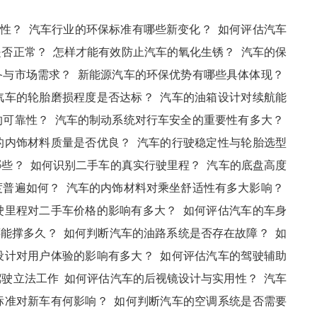
全性？
汽车行业的环保标准有哪些新变化？
如何评估汽车
是否正常？
怎样才能有效防止汽车的氧化生锈？
汽车的保
备与市场需求？
新能源汽车的环保优势有哪些具体体现？
汽车的轮胎磨损程度是否达标？
汽车的油箱设计对续航能
的可靠性？
汽车的制动系统对行车安全的重要性有多大？
的内饰材料质量是否优良？
汽车的行驶稳定性与轮胎选型
哪些？
如何识别二手车的真实行驶里程？
汽车的底盘高度
度普遍如何？
汽车的内饰材料对乘坐舒适性有多大影响？
驶里程对二手车价格的影响有多大？
如何评估汽车的车身
还能撑多久？
如何判断汽车的油路系统是否存在故障？
如
设计对用户体验的影响有多大？
如何评估汽车的驾驶辅助
驾驶立法工作
如何评估汽车的后视镜设计与实用性？
汽车
标准对新车有何影响？
如何判断汽车的空调系统是否需要