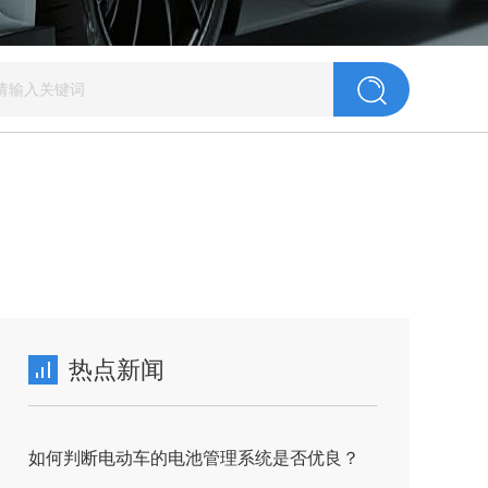
热点新闻
如何判断电动车的电池管理系统是否优良？