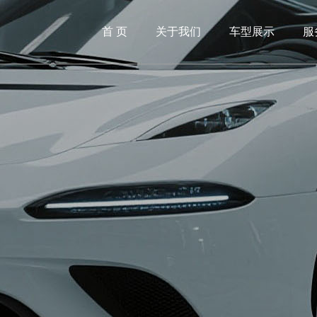
首 页
关于我们
车型展示
服