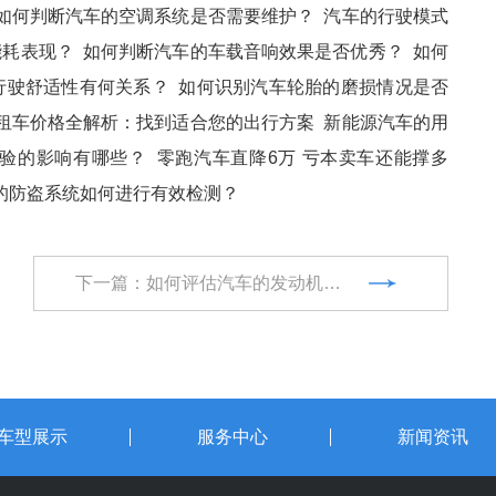
如何判断汽车的空调系统是否需要维护？
汽车的行驶模式
能耗表现？
如何判断汽车的车载音响效果是否优秀？
如何
行驶舒适性有何关系？
如何识别汽车轮胎的磨损情况是否
租车价格全解析：找到适合您的出行方案
新能源汽车的用
验的影响有哪些？
零跑汽车直降6万 亏本卖车还能撑多
的防盗系统如何进行有效检测？
下一篇：如何评估汽车的发动机技术是否过时？
车型展示
服务中心
新闻资讯