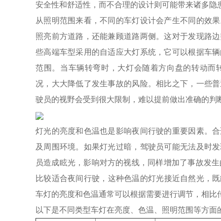
安全性和舒适性，而不合理的设计则可能带来诸多隐
从照明范围来看，不同的车灯设计会产生不同的效果
照亮前方道路，还能兼顾道路两侧。这对于发现路边
些高端车型采用的自适应大灯系统，它可以根据车辆
范围。当车辆转弯时，大灯会随着方向盘的转动而
况，大大降低了发生事故的风险。相比之下，一些普
驶员的视野会受到很大限制，难以提前做出准确的判
灯光的亮度和色温也是影响夜间行驶的重要因素。合
及周围环境。如果灯光过暗，驾驶员可能无法及时发
员造成眩光，影响对方的视线，同样增加了事故发生的可能
比较适合夜间行驶，这种色温的灯光接近自然光，既
车灯的亮度和色温通常可以根据需要进行调节，相比
以下是不同类型车灯在亮度、色温、照明范围等方面