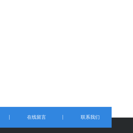
在线留言
联系我们