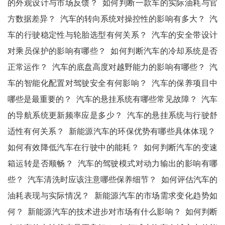
的外观设计与市场反馈？
如何判断一款车的实际油耗与官
方数据差异？
汽车的转向系统对操控性的影响有多大？
汽
车的行驶稳定性与轮胎选型有何关系？
汽车的安全带设计
对乘员保护的影响有哪些？
如何判断汽车的冷却系统是否
正常运作？
汽车的底盘高度对越野能力的影响有哪些？
汽
车的智能化配置对驾驶安全有何影响？
汽车的保养项目中
哪些是最重要的？
汽车的悬挂系统有哪些常见故障？
汽车
的导航系统更新频率应是多少？
汽车的悬挂系统与行驶舒
适性有何关系？
新能源汽车的环保优势有哪些具体体现？
如何有效降低汽车在行驶中的能耗？
如何判断汽车的变速
箱运转是否顺畅？
汽车的驾驶模式对动力输出的影响有哪
些？
汽车清洗时应该注意哪些保养细节？
如何评估汽车的
油耗表现与实际情况？
新能源汽车的市场需求变化趋势如
何？
新能源汽车的技术进步对市场有什么影响？
如何判断