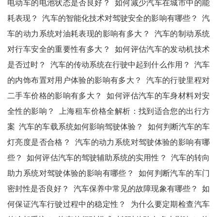
电动车的电池状态是否良好？
如何减少汽车在城市中的能
耗表现？
汽车的智能化技术对驾驶安全的影响有哪些？
汽
车的动力系统对油耗表现的影响有多大？
汽车的制动系统
对行车安全的重要性有多大？
如何评估汽车的发动机技术
是否过时？
汽车的传动系统在行驶中起到什么作用？
汽车
的内饰布置对用户体验的影响有多大？
汽车的行驶里程对
二手车价格的影响有多大？
如何评估汽车的车身材料对安
全性的影响？
上海租车价格全解析：找到适合您的出行方
案
汽车的车载系统如何影响驾驶体验？
如何判断汽车的车
灯亮度是否合格？
汽车的动力系统对驾驶体验的影响有哪
些？
如何评估汽车的驾驶辅助系统的实用性？
汽车的转向
助力系统对驾驶体验的影响有哪些？
如何判断汽车的车门
密封性是否良好？
汽车保养中常见的故障现象有哪些？
如
何保证汽车行驶过程中的稳定性？
为什么要定期检查汽车